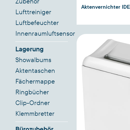
Zubehör
Aktenvernichter ID
Lufttreiniger
Luftbefeuchter
Innenraumluftsensor
Lagerung
Showalbums
Aktentaschen
Fächermappe
Ringbücher
Clip-Ordner
Klemmbretter
Bürozubehör